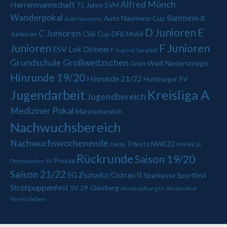
Alfred Münch
Herrenmannschaft
75 Jahre SVM
Wanderpokal
Bambinis
Auto Naumann Cup
B
Auto Naumann
D Junioren
E
C Junioren
Junioren
CSB Cup
DFB Mobil
Junioren
F Junioren
ESV Lok Döbeln
F-Jugend
fairplaid
Grundschule Großweitzschen
Grün Weiß Niederstriegis
Hinrunde 19/20
Hinrunde 21/22
Hohburger SV
Jugendarbeit
Kreisliga A
Jugendbereich
Mediziner Pokal
Männerbereich
Nachwuchsbereich
Nachwuchswochenende
neue Trikots
NWE22
NWWE26
Rückrunde
Saison 19/20
Presse
Otterwischer SV
Saison 21/22
SG Zschaitz/Ostrau II
Sparkasse
Sportfest
Strohpuppenfest
SV 29 Gleisberg
Veranstaltungen
Vereinsfest
Vereinsleben