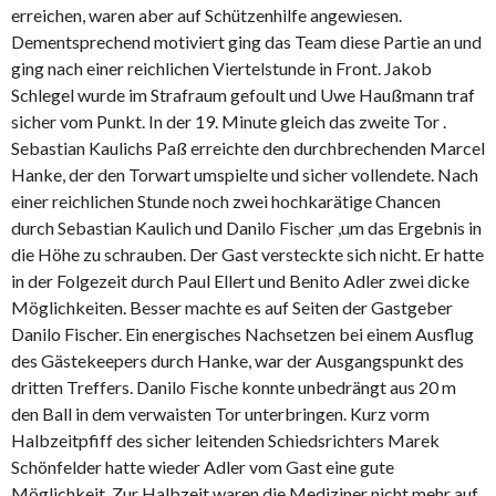
erreichen, waren aber auf Schützenhilfe angewiesen.
Dementsprechend motiviert ging das Team diese Partie an und
ging nach einer reichlichen Viertelstunde in Front. Jakob
Schlegel wurde im Strafraum gefoult und Uwe Haußmann traf
sicher vom Punkt. In der 19. Minute gleich das zweite Tor .
Sebastian Kaulichs Paß erreichte den durchbrechenden Marcel
Hanke, der den Torwart umspielte und sicher vollendete. Nach
einer reichlichen Stunde noch zwei hochkarätige Chancen
durch Sebastian Kaulich und Danilo Fischer ,um das Ergebnis in
die Höhe zu schrauben. Der Gast versteckte sich nicht. Er hatte
in der Folgezeit durch Paul Ellert und Benito Adler zwei dicke
Möglichkeiten. Besser machte es auf Seiten der Gastgeber
Danilo Fischer. Ein energisches Nachsetzen bei einem Ausflug
des Gästekeepers durch Hanke, war der Ausgangspunkt des
dritten Treffers. Danilo Fische konnte unbedrängt aus 20 m
den Ball in dem verwaisten Tor unterbringen. Kurz vorm
Halbzeitpfiff des sicher leitenden Schiedsrichters Marek
Schönfelder hatte wieder Adler vom Gast eine gute
Möglichkeit. Zur Halbzeit waren die Mediziner nicht mehr auf