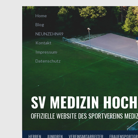
Springe
zum
Home
Inhalt
Blog
NEUNZEHN49
Kontakt
Impressum
Datenschutz
SV MEDIZIN HOCH
OFFIZIELLE WEBSITE DES SPORTVEREINS MEDI
HERREN
JUNIOREN
VEREINSMITARBEITER
FRAUENSPORTGR