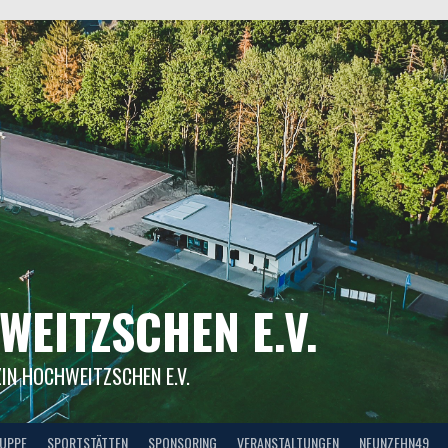
WEITZSCHEN E.V.
ZIN HOCHWEITZSCHEN E.V.
UPPE
SPORTSTÄTTEN
SPONSORING
VERANSTALTUNGEN
NEUNZEHN49