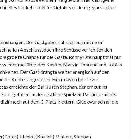
 schnelles Umkehrspiel für Gefahr vor dem gegnerischen
 Bemühungen. Der Gastgeber sah sich nun mit mehr
schnellen Abschluss, doch ihre Schüsse verfehlten den
die größte Chance für die Gäste. Ronny Dreihaupt traf nur
g wieder mal über den Kasten. Marvin Thorand und Tobias
chkeiten. Der Gast drängte weiter energisch auf den
 für Konter angeboten. Einer davon führte zur
as erreichte der Ball Justin Stephan, der erneut ins
iel gefallen. In der restliche Spielzeit Passierte nichts
zin noch auf dem 3. Platz klettern. Glückwunsch an die
er(Potas), Hanke (Kaulich), Pinkert, Stephan