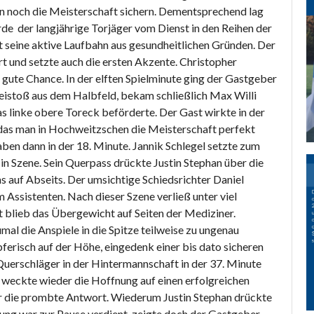
n noch die Meisterschaft sichern. Dementsprechend lag
rde der langjährige Torjäger vom Dienst in den Reihen der
 seine aktive Laufbahn aus gesundheitlichen Gründen. Der
t und setzte auch die ersten Akzente. Christopher
gute Chance. In der elften Spielminute ging der Gastgeber
eistoß aus dem Halbfeld, bekam schließlich Max Willi
das linke obere Toreck beförderte. Der Gast wirkte in der
 das man in Hochweitzschen die Meisterschaft perfekt
ben dann in der 18. Minute. Jannik Schlegel setzte zum
n Szene. Sein Querpass drückte Justin Stephan über die
s auf Abseits. Der umsichtige Schiedsrichter Daniel
Assistenten. Nach dieser Szene verließ unter viel
t blieb das Übergewicht auf Seiten der Mediziner.
al die Anspiele in die Spitze teilweise zu ungenau
erisch auf der Höhe, eingedenk einer bis dato sicheren
uerschläger in der Hintermannschaft in der 37. Minute
weckte wieder die Hoffnung auf einen erfolgreichen
er die prombte Antwort. Wiederum Justin Stephan drückte
hrung war zur Pause verdient, zeigte doch der Gastgeber