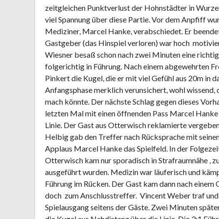
zeitgleichen Punktverlust der Hohnstädter in Wurze
viel Spannung über diese Partie. Vor dem Anpfiff wu
Mediziner, Marcel Hanke, verabschiedet. Er beendet
Gastgeber (das Hinspiel verloren) war hoch motivier
Wiesner besaß schon nach zwei Minuten eine richtig 
folgerichtig in Führung. Nach einem abgewehrten Fr
Pinkert die Kugel, die er mit viel Gefühl aus 20m in 
Anfangsphase merklich verunsichert, wohl wissend,
mach könnte. Der nächste Schlag gegen dieses Vorha
letzten Mal mit einen öffnenden Pass Marcel Hanke i
Linie. Der Gast aus Otterwisch reklamierte vergeben
Helbig gab den Treffer nach Rücksprache mit seinem 
Applaus Marcel Hanke das Spielfeld. In der Folgezei
Otterwisch kam nur sporadisch in Strafraumnähe , zum
ausgeführt wurden. Medizin war läuferisch und kämpf
Führung im Rücken. Der Gast kam dann nach einem Q
doch zum Anschlusstreffer. Vincent Weber traf und 
Spielausgang seitens der Gäste. Zwei Minuten spät
die Kugel aus Nahdistanz über die Linie. Die 3:1 Fü