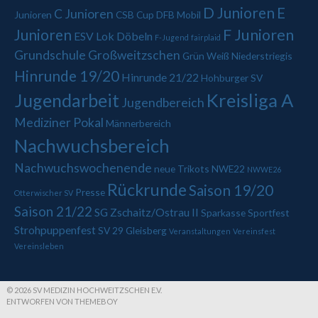
D Junioren
E
C Junioren
Junioren
CSB Cup
DFB Mobil
Junioren
F Junioren
ESV Lok Döbeln
F-Jugend
fairplaid
Grundschule Großweitzschen
Grün Weiß Niederstriegis
Hinrunde 19/20
Hinrunde 21/22
Hohburger SV
Jugendarbeit
Kreisliga A
Jugendbereich
Mediziner Pokal
Männerbereich
Nachwuchsbereich
Nachwuchswochenende
neue Trikots
NWE22
NWWE26
Rückrunde
Saison 19/20
Presse
Otterwischer SV
Saison 21/22
SG Zschaitz/Ostrau II
Sparkasse
Sportfest
Strohpuppenfest
SV 29 Gleisberg
Veranstaltungen
Vereinsfest
Vereinsleben
© 2026 SV MEDIZIN HOCHWEITZSCHEN E.V.
ENTWORFEN VON THEMEBOY