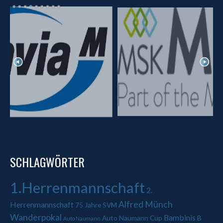
SCHLAGWÖRTER
1.Herrenmannschaft
2.
Alfred Münch
Herrenmannschaft
75 Jahre SVM
Wanderpokal
Bambinis
Auto Naumann Cup
B
Auto Naumann