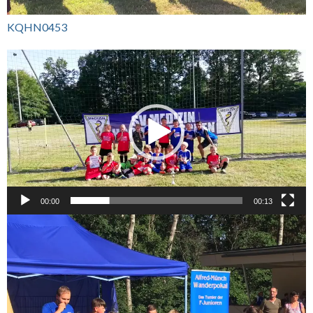
KQHN0453
Video-
Player
00:00
00:13