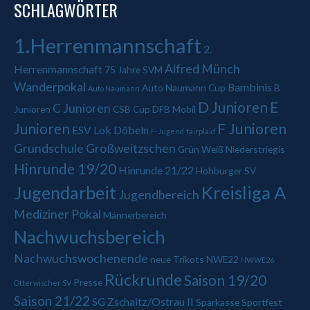
SCHLAGWÖRTER
1.Herrenmannschaft
2.
Alfred Münch
Herrenmannschaft
75 Jahre SVM
Wanderpokal
Bambinis
Auto Naumann Cup
B
Auto Naumann
D Junioren
E
C Junioren
Junioren
CSB Cup
DFB Mobil
Junioren
F Junioren
ESV Lok Döbeln
F-Jugend
fairplaid
Grundschule Großweitzschen
Grün Weiß Niederstriegis
Hinrunde 19/20
Hinrunde 21/22
Hohburger SV
Jugendarbeit
Kreisliga A
Jugendbereich
Mediziner Pokal
Männerbereich
Nachwuchsbereich
Nachwuchswochenende
neue Trikots
NWE22
NWWE26
Rückrunde
Saison 19/20
Presse
Otterwischer SV
Saison 21/22
SG Zschaitz/Ostrau II
Sparkasse
Sportfest