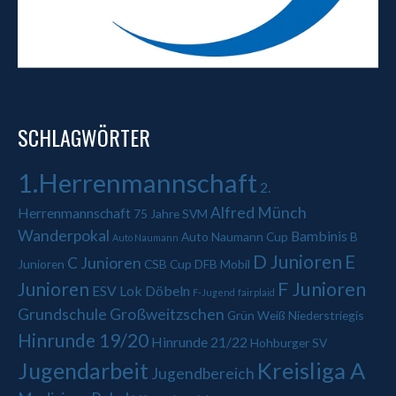
SCHLAGWÖRTER
1.Herrenmannschaft
2.
Alfred Münch
Herrenmannschaft
75 Jahre SVM
Wanderpokal
Bambinis
Auto Naumann Cup
B
Auto Naumann
D Junioren
E
C Junioren
Junioren
CSB Cup
DFB Mobil
Junioren
F Junioren
ESV Lok Döbeln
F-Jugend
fairplaid
Grundschule Großweitzschen
Grün Weiß Niederstriegis
Hinrunde 19/20
Hinrunde 21/22
Hohburger SV
Jugendarbeit
Kreisliga A
Jugendbereich