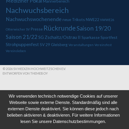
Mediziner Pokal
Männerbereich
Nachwuchsbereich
Nachwuchswochenende
neue Trikots
NWE22
NWWE26
Rückrunde
Saison 19/20
Presse
Otterwischer SV
Saison 21/22
SG Zschaitz/Ostrau II
Sparkasse
Sportfest
Strohpuppenfest
SV 29 Gleisberg
Veranstaltungen
Vereinsfest
Vereinsleben
© 2026 SV MEDIZIN HOCHWEITZSCHEN E.V.
ENTWORFEN VON THEMEBOY
Wir verwenden technisch notwendige Cookies auf unserer
Webseite sowie externe Dienste. Standardmäßig sind alle
externen Dienste deaktiviert. Sie können diese jedoch nach
belieben aktivieren & deaktivieren. Für weitere Informationen
lesen Sie unsere Datenschutzbestimmungen.