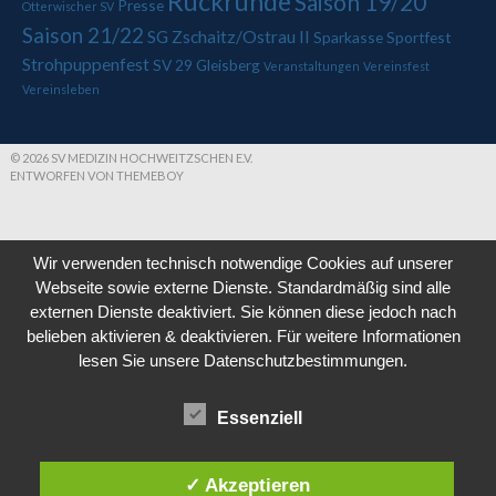
Rückrunde
Saison 19/20
Presse
Otterwischer SV
Saison 21/22
SG Zschaitz/Ostrau II
Sparkasse
Sportfest
Strohpuppenfest
SV 29 Gleisberg
Veranstaltungen
Vereinsfest
Vereinsleben
© 2026 SV MEDIZIN HOCHWEITZSCHEN E.V.
ENTWORFEN VON THEMEBOY
Wir verwenden technisch notwendige Cookies auf unserer
Webseite sowie externe Dienste. Standardmäßig sind alle
externen Dienste deaktiviert. Sie können diese jedoch nach
belieben aktivieren & deaktivieren. Für weitere Informationen
lesen Sie unsere Datenschutzbestimmungen.
Essenziell
✓ Akzeptieren