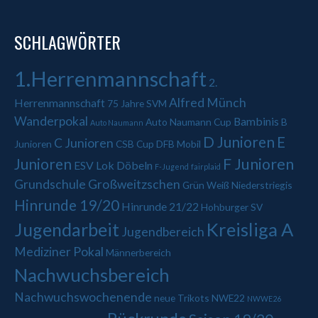
SCHLAGWÖRTER
1.Herrenmannschaft
2.
Alfred Münch
Herrenmannschaft
75 Jahre SVM
Wanderpokal
Bambinis
Auto Naumann Cup
B
Auto Naumann
D Junioren
E
C Junioren
Junioren
CSB Cup
DFB Mobil
Junioren
F Junioren
ESV Lok Döbeln
F-Jugend
fairplaid
Grundschule Großweitzschen
Grün Weiß Niederstriegis
Hinrunde 19/20
Hinrunde 21/22
Hohburger SV
Jugendarbeit
Kreisliga A
Jugendbereich
Mediziner Pokal
Männerbereich
Nachwuchsbereich
Nachwuchswochenende
neue Trikots
NWE22
NWWE26