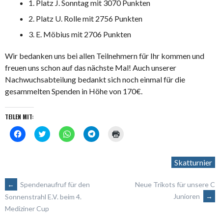
1. Platz J. Sonntag mit 3070 Punkten
2. Platz U. Rolle mit 2756 Punkten
3. E. Möbius mit 2706 Punkten
Wir bedanken uns bei allen Teilnehmern für Ihr kommen und
freuen uns schon auf das nächste Mal! Auch unserer
Nachwuchsabteilung bedankt sich noch einmal für die
gesammelten Spenden in Höhe von 170€.
TEILEN MIT:
Klick,
Klick,
Klicken,
Klicken,
Klicken
um
um
um
um
zum
auf
über
auf
auf
Ausdrucken
Facebook
Twitter
WhatsApp
Telegram
(Wird
zu
zu
zu
zu
in
Skatturnier
teilen
teilen
teilen
teilen
neuem
(Wird
(Wird
(Wird
(Wird
Fenster
in
in
in
in
geöffnet)
ARTIKEL-
neuem
neuem
neuem
neuem
←
Spendenaufruf für den
Neue Trikots für unsere C
Fenster
Fenster
Fenster
Fenster
geöffnet)
geöffnet)
geöffnet)
geöffnet)
Junioren
→
Sonnenstrahl E.V. beim 4.
Mediziner Cup
NAVIGATION