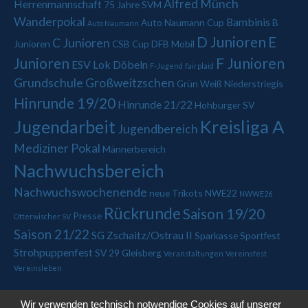
Alfred Münch
Herrenmannschaft
75 Jahre SVM
Wanderpokal
Bambinis
Auto Naumann Cup
B
Auto Naumann
D Junioren
E
C Junioren
Junioren
CSB Cup
DFB Mobil
Junioren
F Junioren
ESV Lok Döbeln
F-Jugend
fairplaid
Grundschule Großweitzschen
Grün Weiß Niederstriegis
Hinrunde 19/20
Hinrunde 21/22
Hohburger SV
Jugendarbeit
Kreisliga A
Jugendbereich
Mediziner Pokal
Männerbereich
Nachwuchsbereich
Nachwuchswochenende
neue Trikots
NWE22
NWWE26
Rückrunde
Saison 19/20
Presse
Otterwischer SV
Saison 21/22
SG Zschaitz/Ostrau II
Sparkasse
Sportfest
Strohpuppenfest
SV 29 Gleisberg
Veranstaltungen
Vereinsfest
Vereinsleben
Wir verwenden technisch notwendige Cookies auf unserer