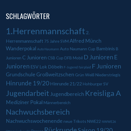
SCHLAGWÖRTER
1.Herrenmannschaft
2.
Alfred Münch
Herrenmannschaft
75 Jahre SVM
Wanderpokal
Bambinis
Auto Naumann Cup
B
Auto Naumann
D Junioren
E
C Junioren
Junioren
CSB Cup
DFB Mobil
Junioren
F Junioren
ESV Lok Döbeln
F-Jugend
fairplaid
Grundschule Großweitzschen
Grün Weiß Niederstriegis
Hinrunde 19/20
Hinrunde 21/22
Hohburger SV
Jugendarbeit
Kreisliga A
Jugendbereich
Mediziner Pokal
Männerbereich
Nachwuchsbereich
Nachwuchswochenende
neue Trikots
NWE22
NWWE26
Rückrunde
Saison 19/20
Presse