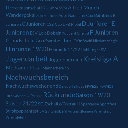
Alfred Münch
Herrenmannschaft
75 Jahre SVM
Wanderpokal
Bambinis
Auto Naumann Cup
B
Auto Naumann
D Junioren
E
C Junioren
Junioren
CSB Cup
DFB Mobil
Junioren
F Junioren
ESV Lok Döbeln
F-Jugend
fairplaid
Grundschule Großweitzschen
Grün Weiß Niederstriegis
Hinrunde 19/20
Hinrunde 21/22
Hohburger SV
Jugendarbeit
Kreisliga A
Jugendbereich
Mediziner Pokal
Männerbereich
Nachwuchsbereich
Nachwuchswochenende
neue Trikots
NWE22
NWWE26
Rückrunde
Saison 19/20
Presse
Otterwischer SV
Saison 21/22
SG Zschaitz/Ostrau II
Sparkasse
Sportfest
Strohpuppenfest
SV 29 Gleisberg
Veranstaltungen
Vereinsfest
Vereinsleben